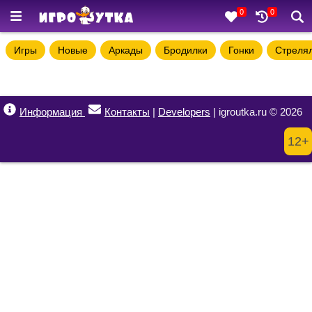
0
0
Игры
Новые
Аркады
Бродилки
Гонки
Стреля
Информация
Контакты
|
Developers
| igroutka.ru © 2026
12+