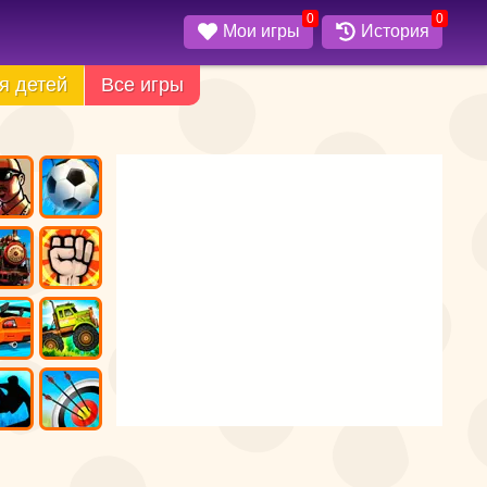
0
0
Мои игры
История
я детей
Все игры