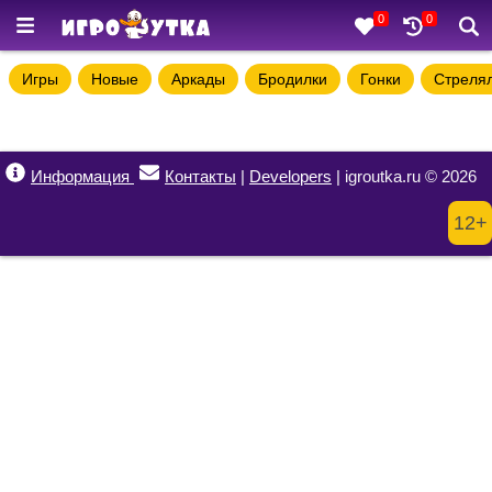
0
0
Игры
Новые
Аркады
Бродилки
Гонки
Стреля
Информация
Контакты
|
Developers
| igroutka.ru © 2026
12+