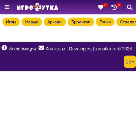
0
0
Игры
Новые
Аркады
Бродилки
Гонки
Стреля
Информация
Контакты
|
Developers
| igroutka.ru © 2026
12+