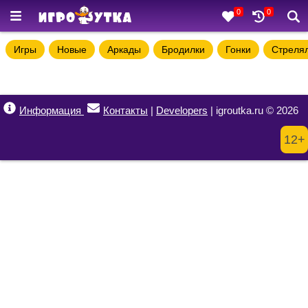
0
0
Игры
Новые
Аркады
Бродилки
Гонки
Стреля
Информация
Контакты
|
Developers
| igroutka.ru © 2026
12+