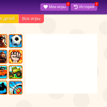
0
0
Мои игры
История
я детей
Все игры