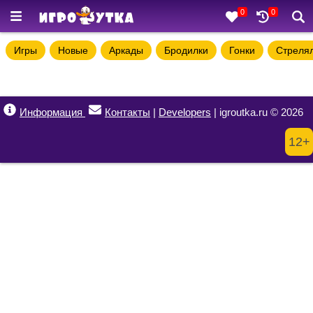
0
0
Игры
Новые
Аркады
Бродилки
Гонки
Стреля
Информация
Контакты
|
Developers
| igroutka.ru © 2026
12+