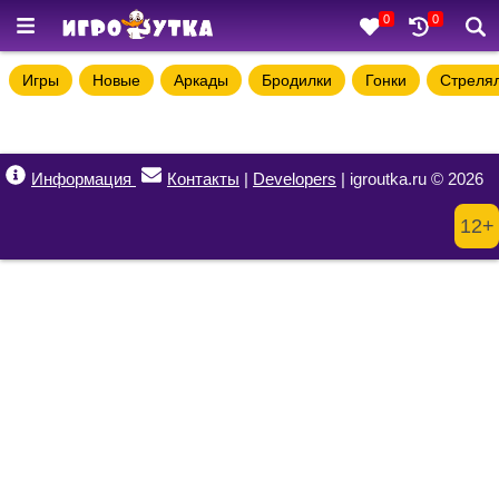
0
0
Игры
Новые
Аркады
Бродилки
Гонки
Стреля
Информация
Контакты
|
Developers
| igroutka.ru © 2026
12+