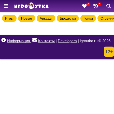
0
0
Игры
Новые
Аркады
Бродилки
Гонки
Стреля
Информация
Контакты
|
Developers
| igroutka.ru © 2026
12+