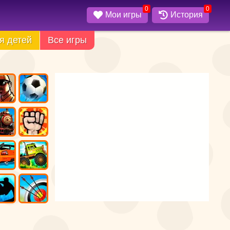
0
0
Мои игры
История
я детей
Все игры