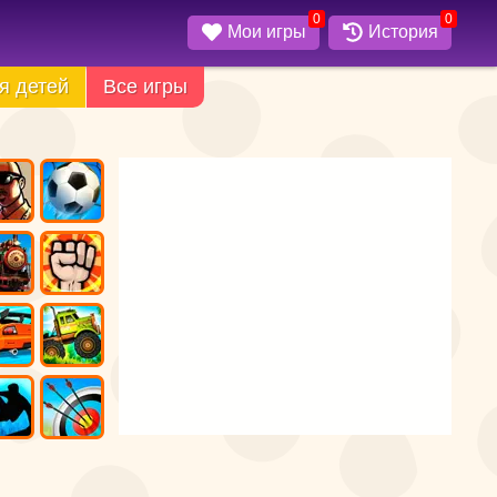
0
0
Мои игры
История
я детей
Все игры