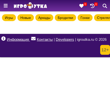
0
0
Игры
Новые
Аркады
Бродилки
Гонки
Стреля
Информация
Контакты
|
Developers
| igroutka.ru © 2026
12+