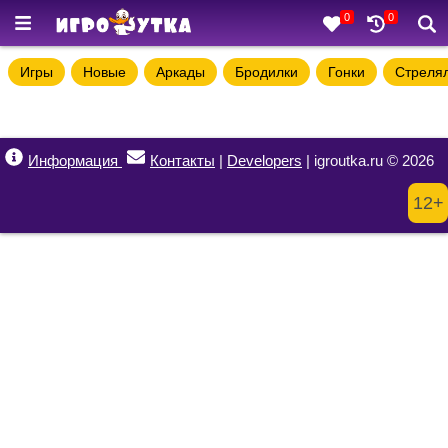
0
0
Игры
Новые
Аркады
Бродилки
Гонки
Стреля
Информация
Контакты
|
Developers
| igroutka.ru © 2026
12+