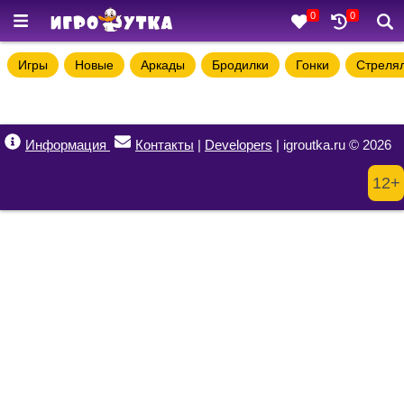
0
0
Игры
Новые
Аркады
Бродилки
Гонки
Стреля
Информация
Контакты
|
Developers
| igroutka.ru © 2026
12+