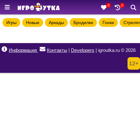
0
0
Игры
Новые
Аркады
Бродилки
Гонки
Стреля
Информация
Контакты
|
Developers
| igroutka.ru © 2026
12+