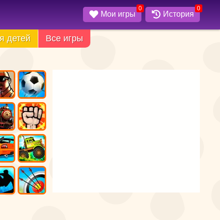
0
0
Мои игры
История
я детей
Все игры