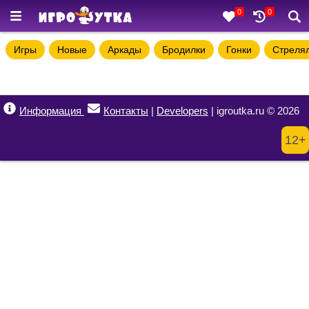
0
0
Игры
Новые
Аркады
Бродилки
Гонки
Стреля
Информация
Контакты
|
Developers
| igroutka.ru © 2026
12+