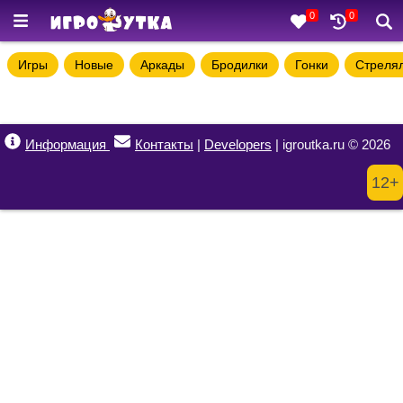
0
0
Игры
Новые
Аркады
Бродилки
Гонки
Стреля
Информация
Контакты
|
Developers
| igroutka.ru © 2026
12+