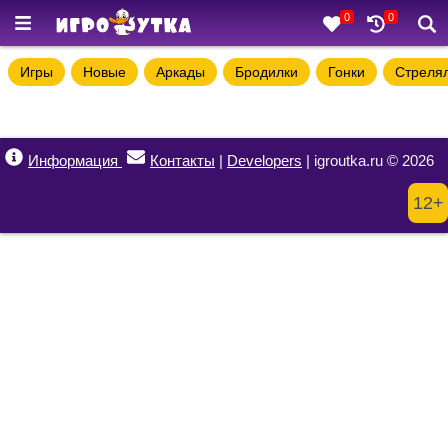
0
0
Игры
Новые
Аркады
Бродилки
Гонки
Стреля
Информация
Контакты
|
Developers
| igroutka.ru © 2026
12+