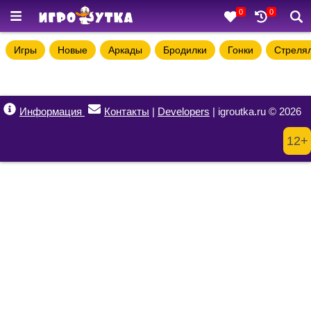
0
0
Игры
Новые
Аркады
Бродилки
Гонки
Стреля
Информация
Контакты
|
Developers
| igroutka.ru © 2026
12+