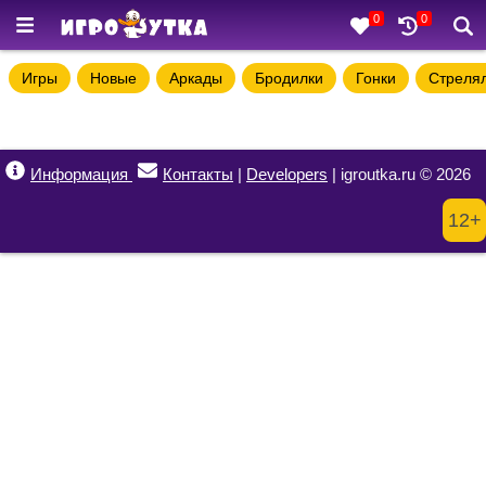
0
0
Игры
Новые
Аркады
Бродилки
Гонки
Стреля
Информация
Контакты
|
Developers
| igroutka.ru © 2026
12+