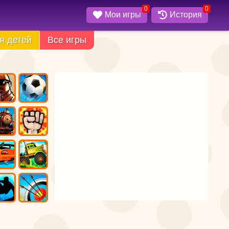
0
0
Мои игры
История
я детей
Все игры