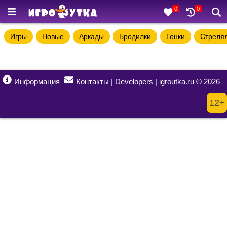
0
0
Игры
Новые
Аркады
Бродилки
Гонки
Стреля
Информация
Контакты
|
Developers
| igroutka.ru © 2026
12+