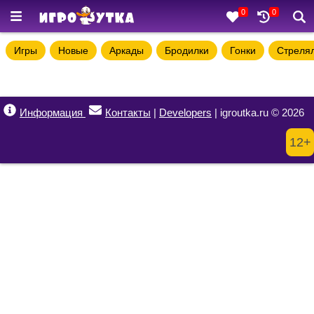
0
0
Игры
Новые
Аркады
Бродилки
Гонки
Стреля
Информация
Контакты
|
Developers
| igroutka.ru © 2026
12+