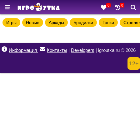
0
0
Игры
Новые
Аркады
Бродилки
Гонки
Стреля
Информация
Контакты
|
Developers
| igroutka.ru © 2026
12+