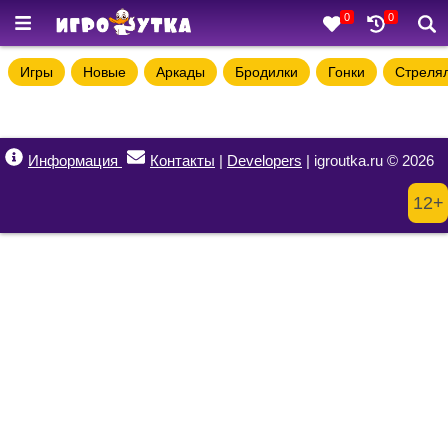
0
0
Игры
Новые
Аркады
Бродилки
Гонки
Стреля
Информация
Контакты
|
Developers
| igroutka.ru © 2026
12+