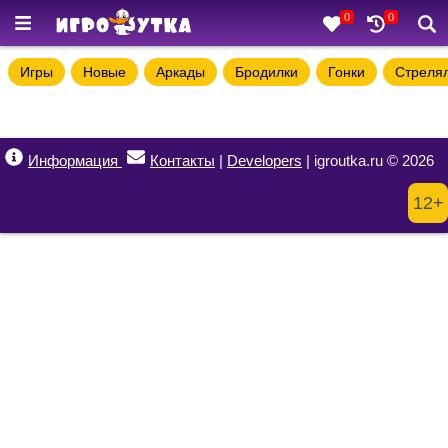
0
0
Игры
Новые
Аркады
Бродилки
Гонки
Стреля
Информация
Контакты
|
Developers
| igroutka.ru © 2026
12+