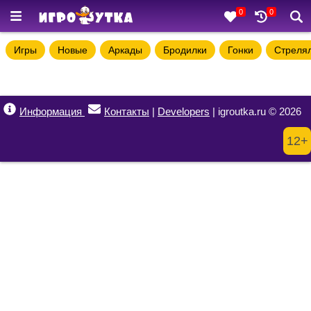
0
0
Игры
Новые
Аркады
Бродилки
Гонки
Стреля
Информация
Контакты
|
Developers
| igroutka.ru © 2026
12+