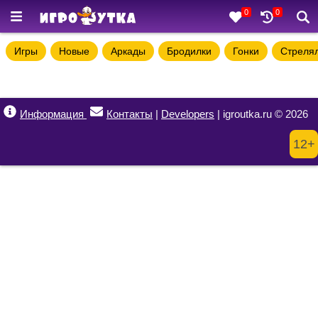
0
0
Игры
Новые
Аркады
Бродилки
Гонки
Стреля
Информация
Контакты
|
Developers
| igroutka.ru © 2026
12+