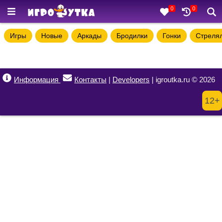
0
0
Игры
Новые
Аркады
Бродилки
Гонки
Стреля
Информация
Контакты
|
Developers
| igroutka.ru © 2026
12+