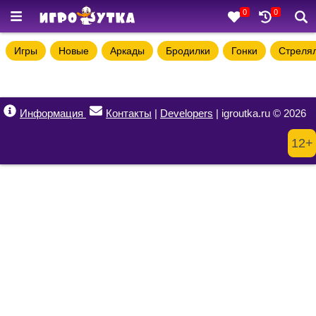
0
0
Игры
Новые
Аркады
Бродилки
Гонки
Стреля
Информация
Контакты
|
Developers
| igroutka.ru © 2026
12+