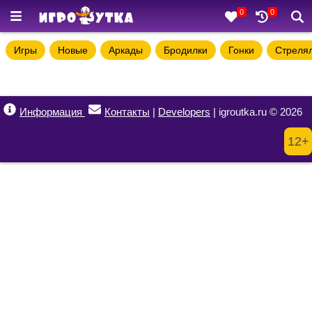
0
0
Игры
Новые
Аркады
Бродилки
Гонки
Стреля
Информация
Контакты
|
Developers
| igroutka.ru © 2026
12+