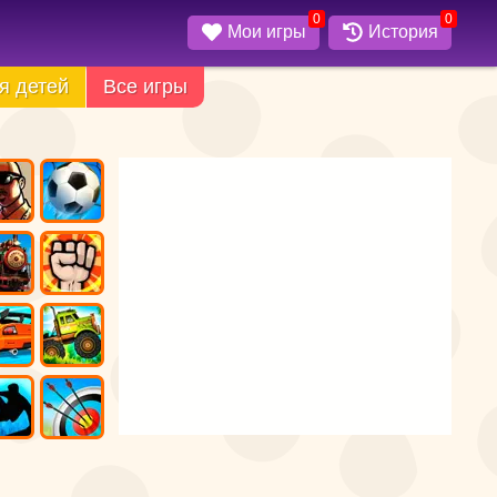
0
0
Мои игры
История
я детей
Все игры