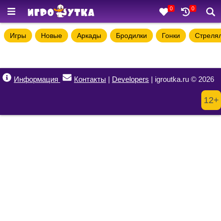
0
0
Игры
Новые
Аркады
Бродилки
Гонки
Стреля
Информация
Контакты
|
Developers
| igroutka.ru © 2026
12+