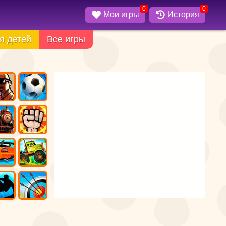
0
0
Мои игры
История
я детей
Все игры