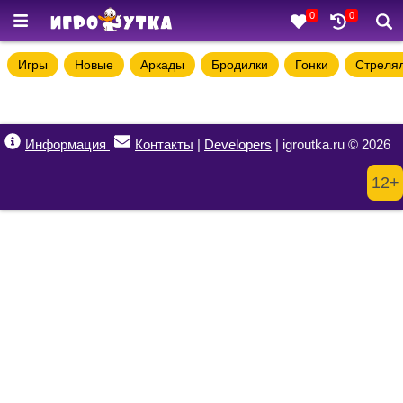
0
0
Игры
Новые
Аркады
Бродилки
Гонки
Стреля
Информация
Контакты
|
Developers
| igroutka.ru © 2026
12+