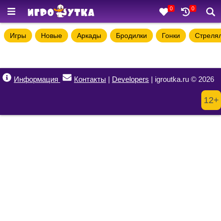
0
0
Игры
Новые
Аркады
Бродилки
Гонки
Стреля
Информация
Контакты
|
Developers
| igroutka.ru © 2026
12+