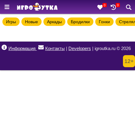
0
0
Игры
Новые
Аркады
Бродилки
Гонки
Стреля
Информация
Контакты
|
Developers
| igroutka.ru © 2026
12+