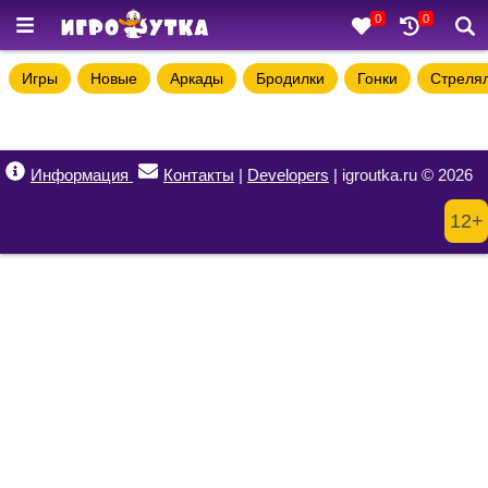
0
0
Игры
Новые
Аркады
Бродилки
Гонки
Стреля
Информация
Контакты
|
Developers
| igroutka.ru © 2026
12+