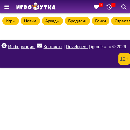
0
0
Игры
Новые
Аркады
Бродилки
Гонки
Стреля
Информация
Контакты
|
Developers
| igroutka.ru © 2026
12+