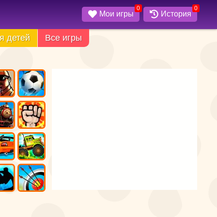
0
0
Мои игры
История
я детей
Все игры