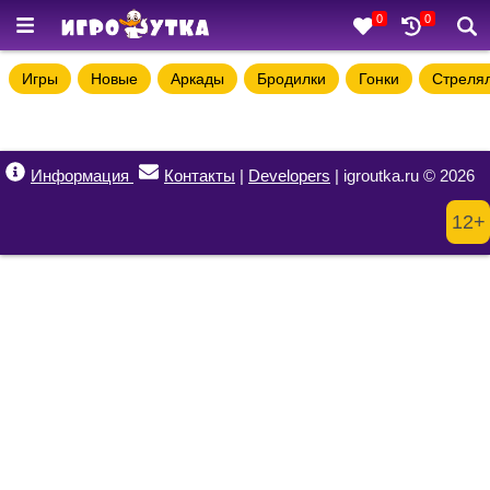
0
0
Игры
Новые
Аркады
Бродилки
Гонки
Стреля
Информация
Контакты
|
Developers
| igroutka.ru © 2026
12+