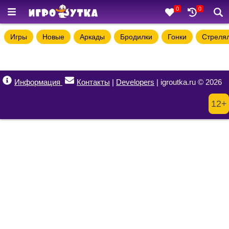
0
0
Игры
Новые
Аркады
Бродилки
Гонки
Стреля
Информация
Контакты
|
Developers
| igroutka.ru © 2026
12+