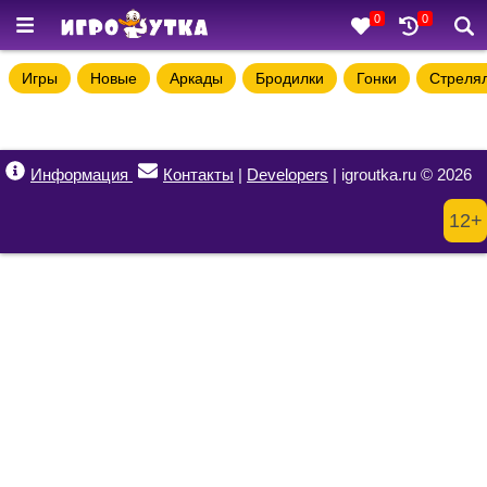
0
0
Игры
Новые
Аркады
Бродилки
Гонки
Стреля
Информация
Контакты
|
Developers
| igroutka.ru © 2026
12+