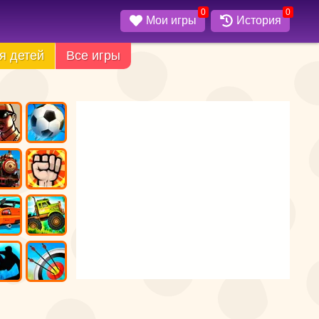
0
0
Мои игры
История
я детей
Все игры