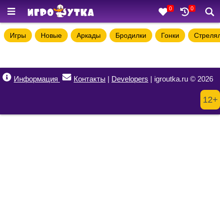
0
0
Игры
Новые
Аркады
Бродилки
Гонки
Стреля
Информация
Контакты
|
Developers
| igroutka.ru © 2026
12+