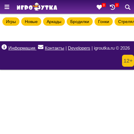
0
0
Игры
Новые
Аркады
Бродилки
Гонки
Стреля
Информация
Контакты
|
Developers
| igroutka.ru © 2026
12+