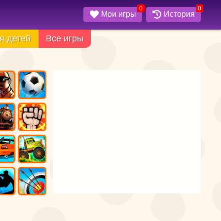
0
0
Мои игры
История
я детей
Все игры