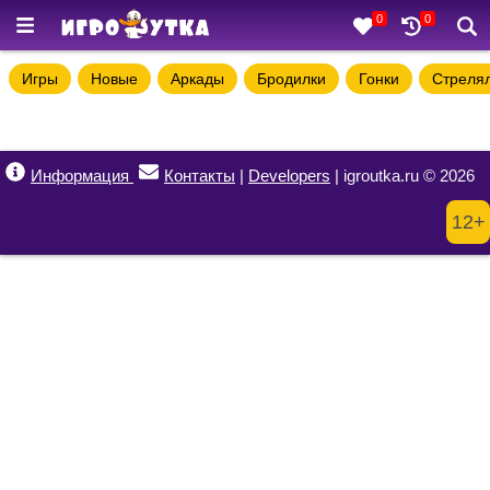
0
0
Игры
Новые
Аркады
Бродилки
Гонки
Стреля
Информация
Контакты
|
Developers
| igroutka.ru © 2026
12+