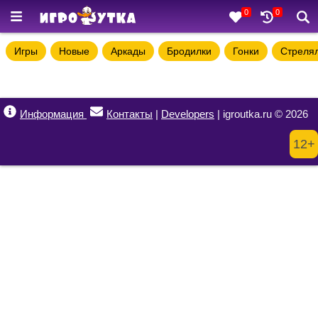
0
0
Игры
Новые
Аркады
Бродилки
Гонки
Стреля
Информация
Контакты
|
Developers
| igroutka.ru © 2026
12+